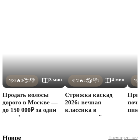
3 мин
4 мин
👎
👎
🩷
🔥
🤔
🩷
🔥
🤔
🩷
2
3
1
2
2
1
1
Продать волосы
Стрижка каскад
При
дорого в Москве —
2026: вечная
поче
до 150 000₽ за один
классика в
пик
хвост!
современной
мод
интерпретации +
укл
модные варианты и
Новое
Посмотреть все
укладки