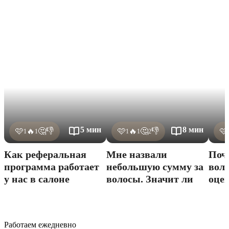
5 мин
8 мин
👎
👎
🩷
🔥
🤔
🩷
🔥
🤔
🩷
1
1
1
1
2
Как реферальная
Мне назвали
Поч
программа работает
небольшую сумму за
вол
у нас в салоне
волосы. Значит ли
оце
это, что они плохие
взр
Работаем ежедневно